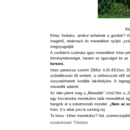
Ki
Kihez fordulsz, amikor terhelnek a gondok? Va
megértő, oltalmazó és menedéket nyújtó „szár
megnyugodjál.
A zsoltáríró számára igazi menedéket Isten jele
törvénytelenséget, hanem az igazságot és az é
keresni.
Isten parancsa szerint (5Móz 4,41-43/Józs 20,
szándékosan ölt embert, a vérbosszuló elől o
visszatérhetett korábbi lakóhelyére. A legn
menedék adatott.
Az idén jelent meg a „Menedék” című film a „Sze
egy kisvárosba menekülve talál menedéket eg
hangzik el a sokatmondó mondat:
„Nem az sz
from, it`s what you`re running to).
Te hova - kihez menekülsz? Ital, szerencseját
mindenkinek! Töhötöm