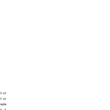
la az
ki az
vele
i.
A