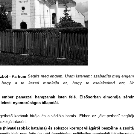
Segíts meg engem, Uram Istenem; szabadíts meg engem 
izból - Partium
, hogy a te kezed munkája ez, hogy te cselekedted ezt, U
t ember panaszai hangzanak Isten felé. Elsősorban elmondja sérelm
lefesti nyomorúságos állapotát.
ethető korának bírája és a vádlója hamis. Ebben az „élet-perben” segítőj
szolgáltatásért.
(hivatalszobák hatalma) és sokszor korrupt világáról beszélne a zsoltár
gdíjukból nem futja ügyvéd fogadására; politikailag manipulált ítélethozatal