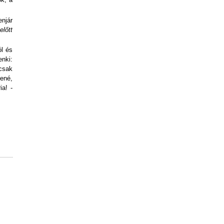
enjár
előtt
ól és
enki:
csak
ené,
a! -