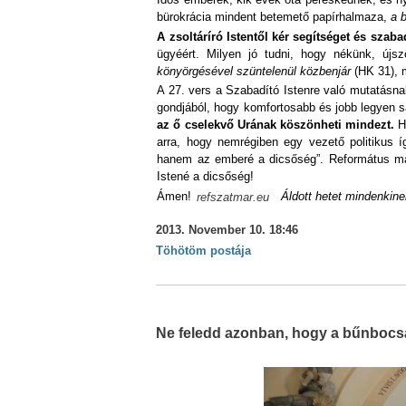
bürokrácia mindent betemető papírhalmaza,
a 
A zsoltáríró Istentől kér segítséget és szabad
ügyéért. Milyen jó tudni, hogy nékünk, új
könyörgésével szüntelenül közbenjár
(HK 31), 
A 27. vers a Szabadító Istenre való mutatásna
gondjából, hogy komfortosabb és jobb legyen sa
az ő cselekvő Urának köszönheti mindezt.
Há
arra, hogy nemrégiben egy vezető politikus 
hanem az emberé a dicsőség”. Református magy
Istené a dicsőség!
Ámen!
Áldott hetet mindenkine
refszatmar.eu
2013. November 10. 18:46
Töhötöm postája
Ne feledd azonban, hogy a bűnbocsá