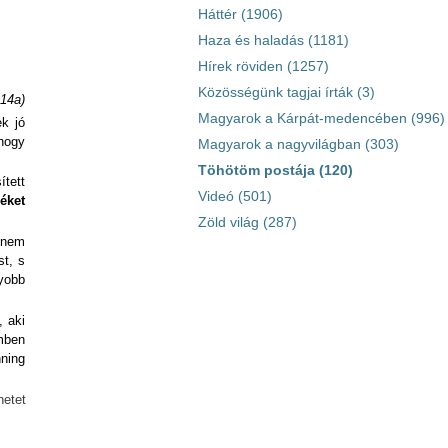
Háttér (1906)
Haza és haladás (1181)
Hírek röviden (1257)
Közösségünk tagjai írták (3)
14a)
Magyarok a Kárpát-medencében (996)
ek jó
 hogy
Magyarok a nagyvilágban (303)
Töhötöm postája (120)
ített
Videó (501)
éket
Zöld világ (287)
i nem
t, s
yobb
, aki
mben
nning
tet