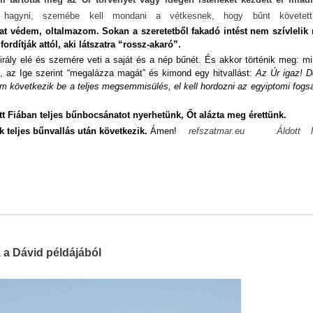
ül hagyni, szemébe kell mondani a vétkesnek, hogy bűnt követett
ikat védem, oltalmazom.
Sokan a szeretetből fakadó intést nem szívlelik
fordítják attól, aki látszatra “rossz-akaró”.
irály elé és szemére veti a saját és a nép bűnét. És akkor történik meg: m
gre, az Ige szerint “megalázza magát” és kimond egy hitvallást:
Az Úr igaz! D
nem következik be a teljes megsemmisülés, el kell hordozni az egyiptomi fogs
tt Fiában teljes bűnbocsánatot nyerhetünk,
Őt alázta meg érettünk.
 teljes bűnvallás után következik.
Ámen!
refszatmar.eu
Áldott h
 a Dávid példájából