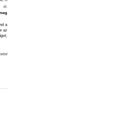
 el.
 meg
ind a
e az
ágot,
etet