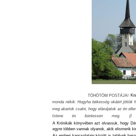
Kis
TÖHÖTÖM POSTÁJA!
monda nékik: Hogyha békesség okáért jöttök h
meg akartok csalni, hogy eláruljatok az én el
Istene és büntessen meg. (I K
A Krónikák könyvében azt olvassuk, hogy Dáv
egyre többen vannak olyanok, akik elismerik k
Az emberi kapcsolatain között is találunk haso