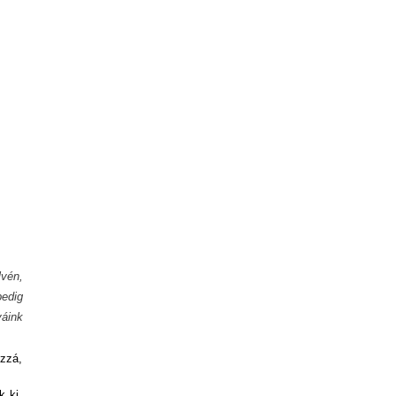
lvén,
pedig
yáink
zzá,
k ki.