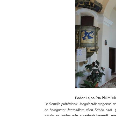
Halmiból
Fodor Lajos írta
Úr Semája prófétának: Megalázták magokat, n
én haragomat Jeruzsálem ellen Sésák által (I
együtt az egész nép elszakadt Istentől, ne