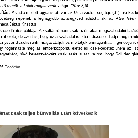
betű megöl, a Lélek megelevenít
világa
. (2Kor 3,6)
ítást.
A vádló mellett ugyanis ott van az Úr, a vádlott segítője (31), aki közb
szövetség népének a legnagyobb sztárügyvéd adatott, aki az
Atya Isten 
maga Jézus Krisztus.
k csodálatos példája. A zsoltáríró nem csak azért akar megszabadulni bajáb
ját élete, de azért is, hogy ez a szabadulás Istent dicsérje. Tudja meg mind
nyszor dicsekszünk, magasztaljuk és méltatjuk önmagunkat, – gondoljunk 
így fogalmazta meg az emberközpontú életet és cselekedetet: „nem az Ist
arként, hívő keresztyénként csak azért is azt vallom, hogy Soli deo glóri
k!
Töhötöm
nat csak teljes bűnvallás után következik