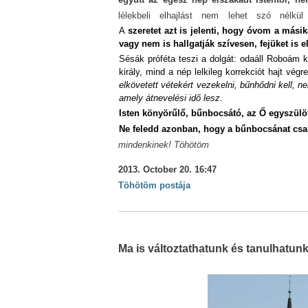
lélekbeli elhajlást nem lehet szó nélk
A
szeretet azt is jelenti, hogy óvom a más
vagy nem is hallgatják szívesen, fejüket is el
Sésák próféta teszi a dolgát: odaáll Roboám k
király, mind a nép lelkileg korrekciót hajt vé
elkövetett vétekért vezekelni, bűnhődni kell, 
amely átnevelési idő lesz.
Isten könyörűlő, bűnbocsátó, az Ő egyszülö
Ne feledd azonban, hogy a bűnbocsánat csak
mindenkinek!
Töhötöm
2013. October 20. 16:47
Töhötöm postája
Ma is változtathatunk és tanulhatunk