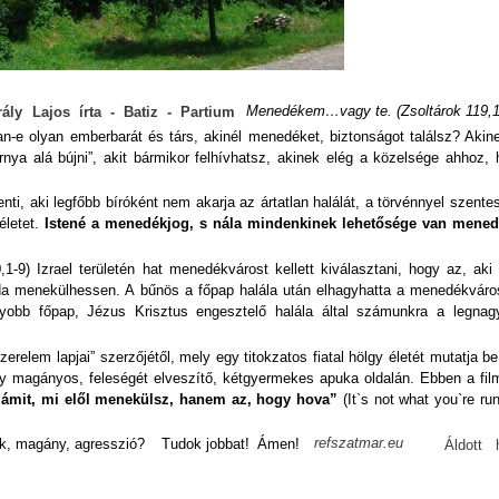
Menedékem…vagy te. (Zsoltárok 119,1
rály Lajos írta - Batiz - Partium
n-e olyan emberbarát és társ, akinél menedéket, biztonságot találsz? Akin
nya alá bújni”, akit bármikor felhívhatsz, akinek elég a közelsége ahhoz,
nti, aki legfőbb bíróként nem akarja az ártatlan halálát, a törvénnyel szentes
letet.
Istené a menedékjog, s nála mindenkinek lehetősége van mened
1-9) Izrael területén hat menedékvárost kellett kiválasztani, hogy az, ak
da menekülhessen. A bűnös a főpap halála után elhagyhatta a menedékváros
agyobb főpap, Jézus Krisztus engesztelő halála által számunkra a legnag
relem lapjai” szerzőjétől, mely egy titokzatos fiatal hölgy életét mutatja be
y magányos, feleségét elveszítő, kétgyermekes apuka oldalán. Ebben a fil
ámit, mi elől menekülsz, hanem az, hogy hova”
(It`s not what you`re ru
refszatmar.eu
ék, magány, agresszió?
Tudok jobbat!
Ámen!
Áldott he