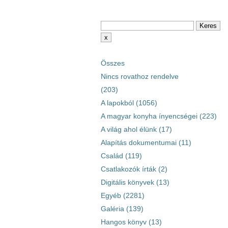
Összes
Nincs rovathoz rendelve
(203)
A lapokból (1056)
A magyar konyha ínyencségei (223)
A világ ahol élünk (17)
Alapítás dokumentumai (11)
Család (119)
Csatlakozók írták (2)
Digitális könyvek (13)
Egyéb (2281)
Galéria (139)
Hangos könyv (13)