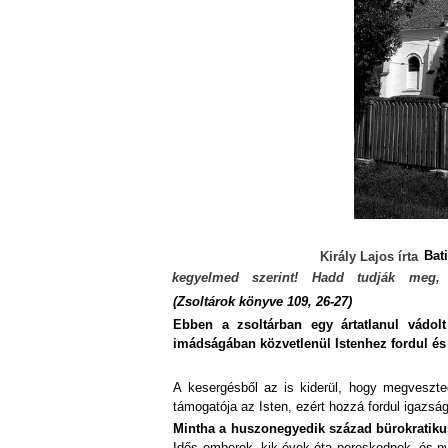
Bat
Király Lajos írta
kegyelmed szerint! Hadd tudják meg
(Zsoltárok könyve 109, 26-27)
Ebben a zsoltárban egy ártatlanul vádol
imádságában közvetlenül Istenhez fordul és 
A kesergésből az is kiderül, hogy megveszteg
támogatója az Isten, ezért hozzá fordul igazság
Mintha a huszonegyedik század bürokratikus 
Idős emberek, kik évek óta pereskednek, és nyu