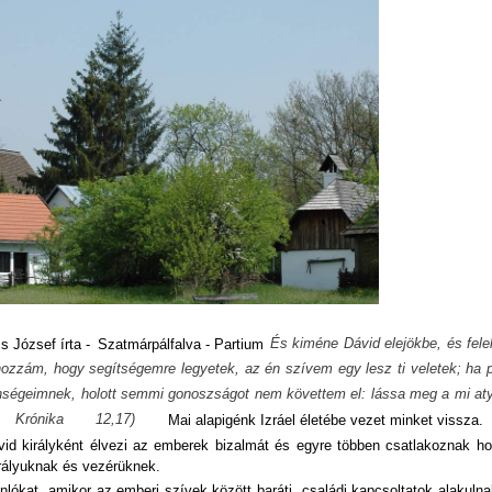
És kiméne Dávid elejökbe, és fele
s József írta -
Szatmárpálfalva - Partium
ozzám, hogy segítségemre legyetek, az én szívem egy lesz ti veletek; ha 
lenségeimnek, holott semmi gonoszságot nem követtem el: lássa meg a mi at
rónika 12,17)
Mai alapigénk Izráel életébe vezet minket vissza.
id királyként élvezi az emberek bizalmát és egyre többen csatlakoznak ho
irályuknak és vezérüknek.
nlókat, amikor az emberi szívek között baráti, családi kapcsoltatok alakulna