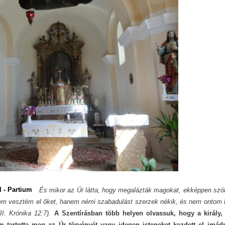
 - Partium
És mikor az Úr látta, hogy megalázták magokat, ekképpen szó
em vesztém el őket, hanem némi szabadulást szerzek nékik, és nem ontom 
I. Krónika 12:7).
A Szentírásban több helyen olvassuk, hogy a király, 
m tartotta meg az Úr törvényét vagy idegen isteneket kezdett el imádn