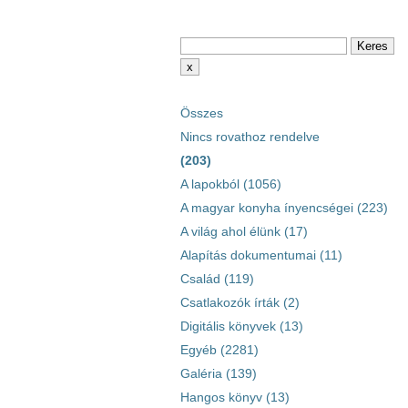
Összes
Nincs rovathoz rendelve
(203)
A lapokból (1056)
A magyar konyha ínyencségei (223)
A világ ahol élünk (17)
Alapítás dokumentumai (11)
Család (119)
Csatlakozók írták (2)
Digitális könyvek (13)
Egyéb (2281)
Galéria (139)
Hangos könyv (13)