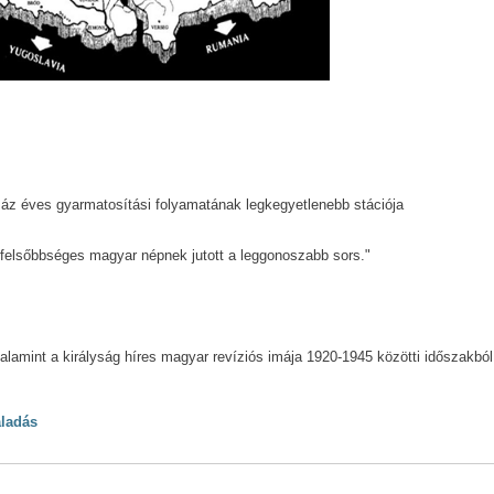
áz éves gyarmatosítási folyamatának legkegyetlenebb stációja
 felsőbbséges magyar népnek jutott a leggonoszabb sors."
valamint a királyság híres magyar revíziós imája 1920-1945 közötti időszakból
aladás