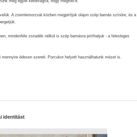
zzünk meg egyet kettévágva, hogy megfőtt-e.
elük. A zsemlemorzsát közben megpirítjuk olajon szép barnás színűre, és a
ergetjük.
 mindenféle zsiradék nélkül is szép barnásra piríthatjuk - a felesleges
, ki mennyire édesen szereti. Porcukor helyett használhatunk mézet is.
 identitást