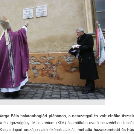
Varga Béla balatonboglári plébános, a nemzetgyűlés volt elnöke tisztel
i és Igazságügyi Minisztérium (KIM) államtitkára avató beszédében felidé
Kisgazdapárt országos alelnökének alakját,
méltatta hazaszeretetét és hű