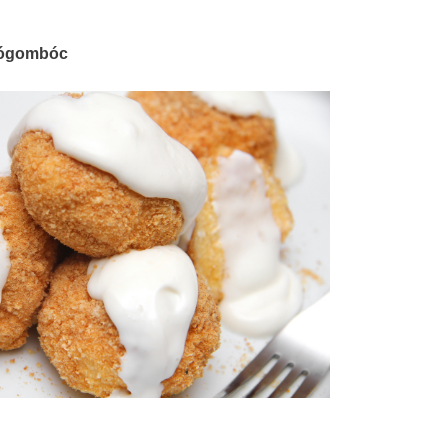
rógombóc