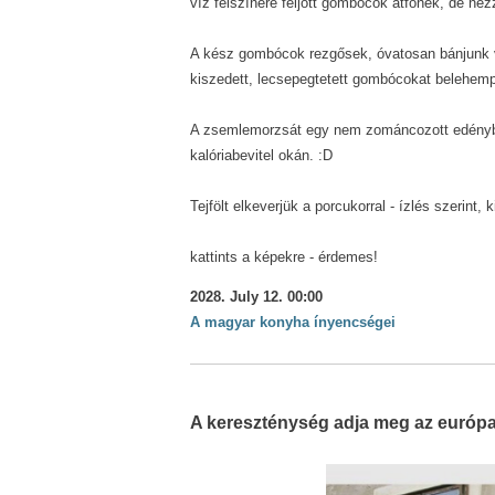
víz felszínére feljött gombócok átfőnek, de né
A kész gombócok rezgősek, óvatosan bánjunk v
kiszedett, lecsepegtetett gombócokat belehemp
A zsemlemorzsát egy nem zománcozott edényben,
kalóriabevitel okán. :D
Tejfölt elkeverjük a porcukorral - ízlés szerint
kattints a képekre - érdemes!
2028. July 12. 00:00
A magyar konyha ínyencségei
A kereszténység adja meg az európai