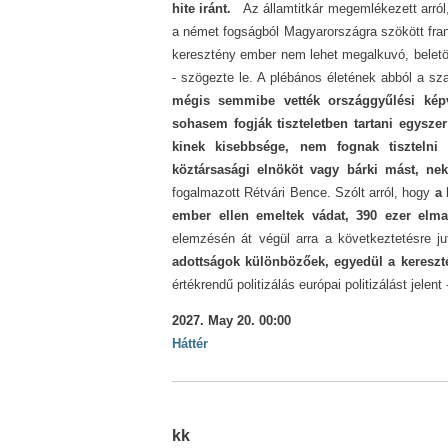
hite iránt.
Az államtitkár megemlékezett arról
a német fogságból Magyarországra szökött franc
keresztény ember nem lehet megalkuvó, belet
- szögezte le. A plébános életének abból a sz
mégis semmibe vették országgyűlési képvi
sohasem fogják tiszteletben tartani egysze
kinek kisebbsége, nem fognak tisztelni 
köztársasági elnököt vagy bárki mást, neki
fogalmazott Rétvári Bence. Szólt arról, hogy
a 
ember ellen emeltek vádat, 390 ezer elmar
elemzésén át végül arra a következtetésre ju
adottságok különbözőek, egyedül a kereszté
értékrendű politizálás európai politizálást jelen
2027. May 20. 00:00
Háttér
kk