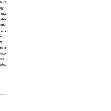
tette
ogy a
ommal
sták
sták
e, s
lőt,
et"
-
 ezer
jának
beli
tény