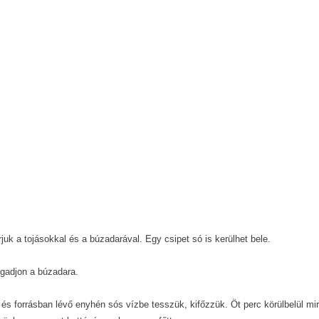
uk a tojásokkal és a búzadarával. Egy csipet só is kerülhet bele.
agadjon a búzadara.
és forrásban lévő enyhén sós vízbe tesszük, kifőzzük. Öt perc körülbelül mi