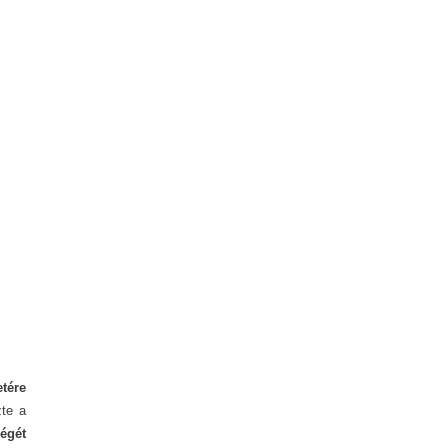
etére
zte a
ségét