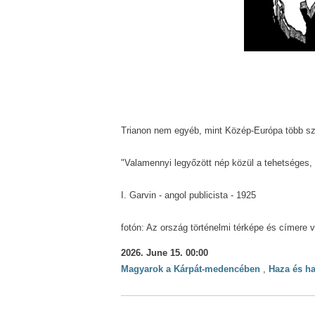
Trianon nem egyéb, mint Közép-Európa több sz
"Valamennyi legyőzött nép közül a tehetséges,
I. Garvin - angol publicista - 1925
fotón: Az ország történelmi térképe és címere 
2026. June 15. 00:00
Magyarok a Kárpát-medencében
,
Haza és h