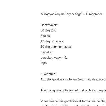
A Magyar konyha ínyencségei – Túrógombóc
Hozzávalók:
50 dkg túró
3 tojás
12 dkg búzadara
10 dkg zsemlemorzsa
csipet só
porcukor, vagy méz
tejföl
Elkészítés:
Áttörjük gondosan a tehéntúrót, majd összegyúrj
Állni hagyjuk a hűtőben 3-4 órát is, hogy megd
Vizes kézzel kis gombócokat formálunk belőle, 