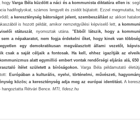
, hogy
Varga Béla küzdött a náci és a kommunista diktatúra ellen is
: segí
ia hadifoglyokat, számos lengyelt és zsidót bújtatott. Ezzel megmutatta, h
örődő;
a kereszténység bátorságot jelent, szembeszállást
az akkori hatal
akaszából is hozott példát, amikor nemzetgyűlési képviselő lett,
a kommuni
selői státuszát
, nyomoztak utána.
"Ebből látszik, hogy a kommuni
r sem a népakaratot, nem fogja érdekelni őket, hogy kinek van többség
egyetlen egy demokratikusan megválasztott állami vezetőt, képvise
k csak a saját céljaik a fontosak. Ha kell, ehhez igazítják az elveik
kommunizmus alatt egymillió embert vontak rendőrségi eljárás alá, 650
asztaló ítélet született a bíróságokon.
Varga Béla példamutató életút
tott:
Európában a kulturális, nyelvi, történelmi, művészeti, hagyomány
nység közös; a kereszténység adja meg az európai identitást.
A keresz
t - hangoztatta Rétvári Bence.
MTI, fidesz.hu